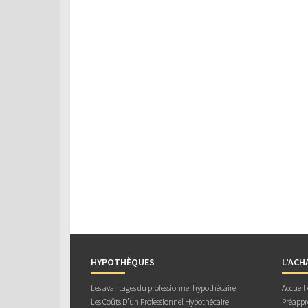
HYPOTHÈQUES
L’ACH
Les avantages du professionnel hypothécaire
Accueil
Les Coûts D’un Professionnel Hypothécaire
Préappr