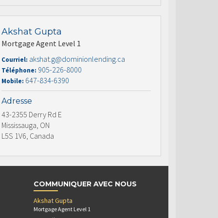
Akshat Gupta
Mortgage Agent Level 1
akshat.g@dominionlending.ca
Courriel:
905-226-8000
Téléphone:
647-834-6390
Mobile:
Adresse
43-2355 Derry Rd E
Mississauga, ON
L5S 1V6, Canada
COMMUNIQUER AVEC NOUS
Akshat Gupta
Mortgage Agent Level 1