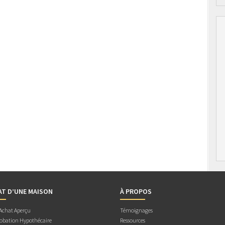
AT D’UNE MAISON
À PROPOS
 Achat Aperçu
Témoignages
obation Hypothécaire
Ressources