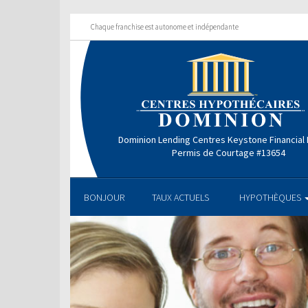
Chaque franchise est autonome et indépendante
Dominion Lending Centres Keystone Financial
Permis de Courtage #13654
BONJOUR
TAUX ACTUELS
HYPOTHÈQUES