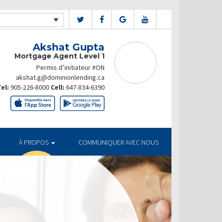
Akshat Gupta
Mortgage Agent Level 1
Permis d’initiateur #ON
akshat.g@dominionlending.ca
el:
905-226-8000
Cell:
647-834-6390
À PROPOS
COMMUNIQUER AVEC NOUS