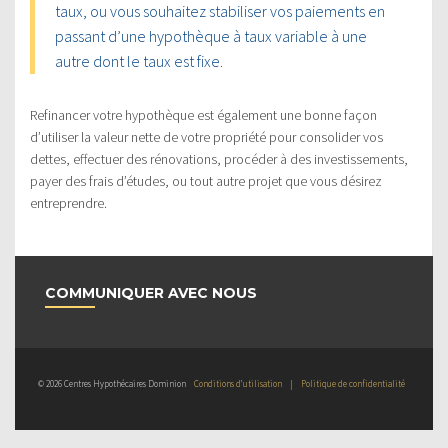
taux, ou vous souhaitez stabiliser vos paiements en
passant d’une hypothèque à taux variable à une
autre dont le taux est fixe.
Refinancer votre hypothèque est également une bonne façon
d’utiliser la valeur nette de votre propriété pour consolider vos
dettes, effectuer des rénovations, procéder à des investissements,
payer des frais d’études, ou tout autre projet que vous désirez
entreprendre.
COMMUNIQUER AVEC NOUS
© 2026 Centres Hypothécaires Dominion
Conditions d’utilisation
|
Politique de confidentialité